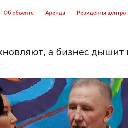
Об объекте
Аренда
Резиденты центра
хновляют, а бизнес дышит 