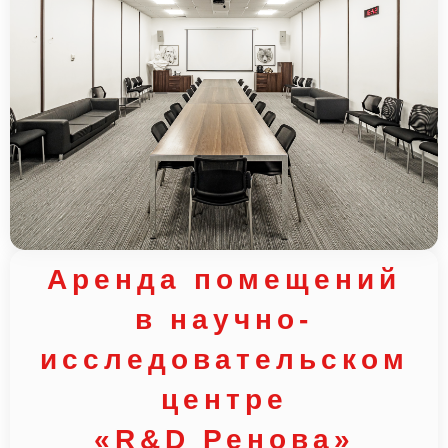
Аренда помещений
в научно-
исследовательском
центре
«R&D Ренова»