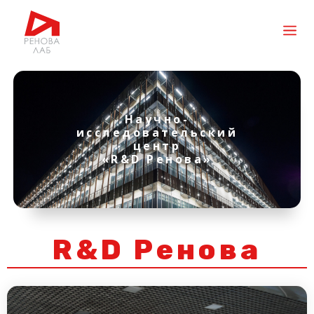
Научно-
исследовательский
центр
«R&D Ренова»
R&D Ренова